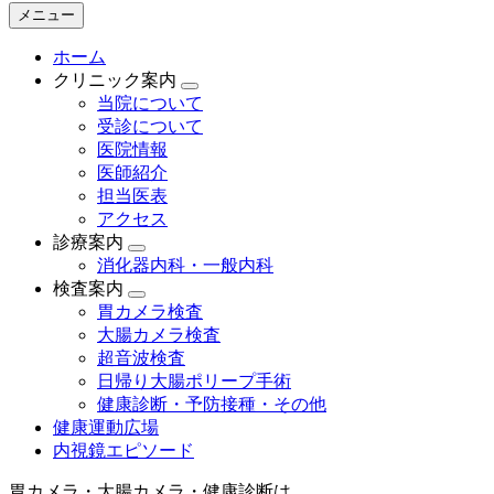
メニュー
ホーム
クリニック案内
当院について
受診について
医院情報
医師紹介
担当医表
アクセス
診療案内
消化器内科・一般内科
検査案内
胃カメラ検査
大腸カメラ検査
超音波検査
日帰り大腸ポリープ手術
健康診断・予防接種・その他
健康運動広場
内視鏡エピソード
胃カメラ・大腸カメラ・健康診断は