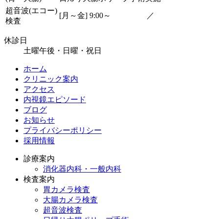
超音波
(エコー)
[月～金] 9:00～
／
検査
休診日
土曜午後・日曜・祝日
ホーム
クリニック案内
アクセス
内視鏡エピソード
ブログ
お知らせ
プライバシーポリシー
採用情報
診療案内
消化器内科・一般内科
検査案内
胃カメラ検査
大腸カメラ検査
超音波検査