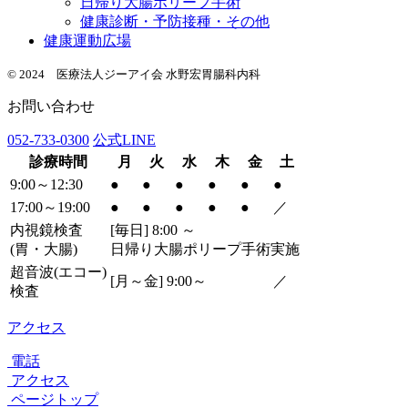
日帰り大腸ポリープ手術
健康診断・予防接種・その他
健康運動広場
© 2024 医療法人ジーアイ会 水野宏胃腸科内科
お問い合わせ
052-733-0300
公式LINE
診療時間
月
火
水
木
金
土
9:00～12:30
●
●
●
●
●
●
17:00～19:00
●
●
●
●
●
／
内視鏡検査
[毎日] 8:00 ～
(胃・大腸)
日帰り大腸ポリープ手術実施
超音波
(エコー)
[月～金] 9:00～
／
検査
アクセス
電話
アクセス
ページトップ