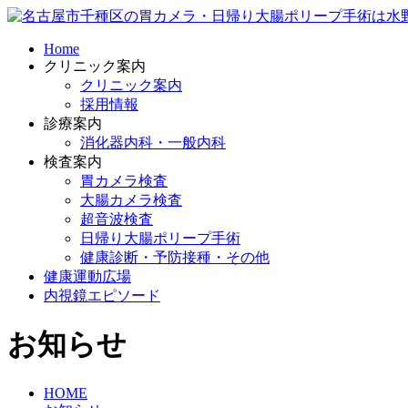
Home
クリニック案内
クリニック案内
採用情報
診療案内
消化器内科・一般内科
検査案内
胃カメラ検査
大腸カメラ検査
超音波検査
日帰り大腸ポリープ手術
健康診断・予防接種・その他
健康運動広場
内視鏡エピソード
お知らせ
HOME