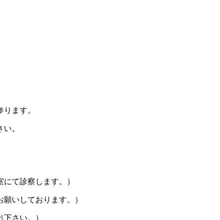
参ります。
さい。
室にて診察します。）
お願いしております。）
出下さい。）