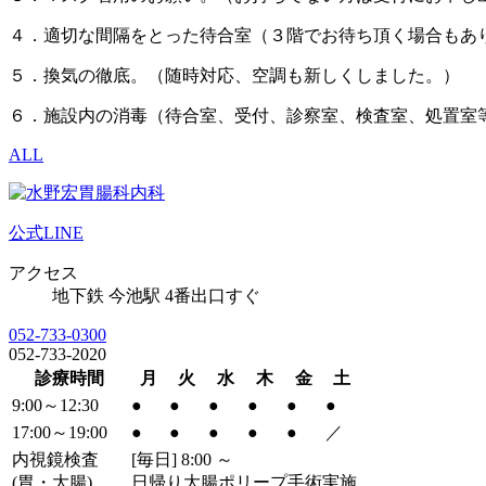
４．適切な間隔をとった待合室（３階でお待ち頂く場合もあ
５．換気の徹底。（随時対応、空調も新しくしました。）
６．施設内の消毒（待合室、受付、診察室、検査室、処置室
ALL
公式LINE
アクセス
地下鉄 今池駅 4番出口すぐ
052-733-0300
052-733-2020
診療時間
月
火
水
木
金
土
9:00～12:30
●
●
●
●
●
●
17:00～19:00
●
●
●
●
●
／
内視鏡検査
[毎日] 8:00 ～
(胃・大腸)
日帰り大腸ポリープ手術実施