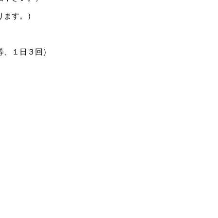
ります。）
等、１日３回）