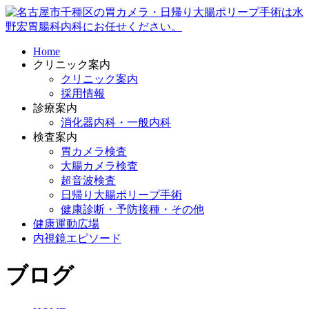
Home
クリニック案内
クリニック案内
採用情報
診療案内
消化器内科・一般内科
検査案内
胃カメラ検査
大腸カメラ検査
超音波検査
日帰り大腸ポリープ手術
健康診断・予防接種・その他
健康運動広場
内視鏡エピソード
ブログ