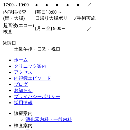
17:00～19:00
●
●
●
●
●
／
内視鏡検査
[毎日] 8:00 ～
(胃・大腸)
日帰り大腸ポリープ手術実施
超音波
(エコー)
[月～金] 9:00～
／
検査
休診日
土曜午後・日曜・祝日
ホーム
クリニック案内
アクセス
内視鏡エピソード
ブログ
お知らせ
プライバシーポリシー
採用情報
診療案内
消化器内科・一般内科
検査案内