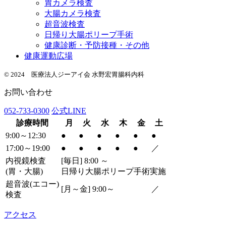
胃カメラ検査
大腸カメラ検査
超音波検査
日帰り大腸ポリープ手術
健康診断・予防接種・その他
健康運動広場
© 2024 医療法人ジーアイ会 水野宏胃腸科内科
お問い合わせ
052-733-0300
公式LINE
診療時間
月
火
水
木
金
土
9:00～12:30
●
●
●
●
●
●
17:00～19:00
●
●
●
●
●
／
内視鏡検査
[毎日] 8:00 ～
(胃・大腸)
日帰り大腸ポリープ手術実施
超音波
(エコー)
[月～金] 9:00～
／
検査
アクセス