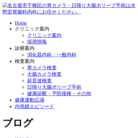
Home
クリニック案内
クリニック案内
採用情報
診療案内
消化器内科・一般内科
検査案内
胃カメラ検査
大腸カメラ検査
超音波検査
日帰り大腸ポリープ手術
健康診断・予防接種・その他
健康運動広場
内視鏡エピソード
ブログ