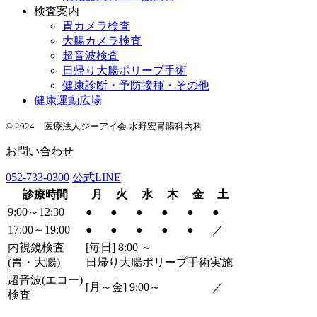
検査案内
胃カメラ検査
大腸カメラ検査
超音波検査
日帰り大腸ポリープ手術
健康診断・予防接種・その他
健康運動広場
© 2024 医療法人ジーアイ会 水野宏胃腸科内科
お問い合わせ
052-733-0300
公式LINE
診療時間
月
火
水
木
金
土
9:00～12:30
●
●
●
●
●
●
17:00～19:00
●
●
●
●
●
／
内視鏡検査
[毎日] 8:00 ～
(胃・大腸)
日帰り大腸ポリープ手術実施
超音波
(エコー)
[月～金] 9:00～
／
検査