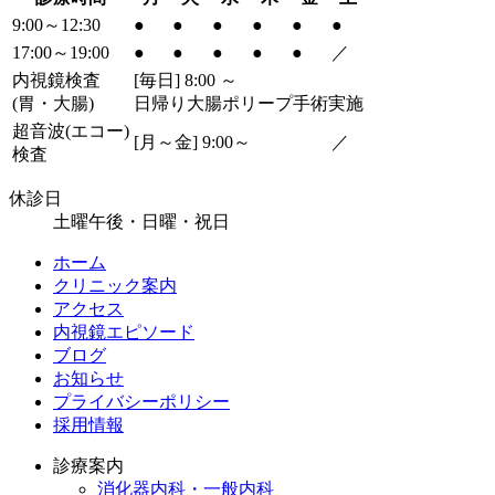
9:00～12:30
●
●
●
●
●
●
17:00～19:00
●
●
●
●
●
／
内視鏡検査
[毎日] 8:00 ～
(胃・大腸)
日帰り大腸ポリープ手術実施
超音波
(エコー)
[月～金] 9:00～
／
検査
休診日
土曜午後・日曜・祝日
ホーム
クリニック案内
アクセス
内視鏡エピソード
ブログ
お知らせ
プライバシーポリシー
採用情報
診療案内
消化器内科・一般内科